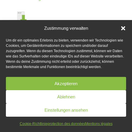
Danemark Carte VFR 500k
Zustimmung verwalten
Um dir ein optimales Erlebnis zu bieten, verwenden wir Technologien wie
Allemagne Carte VFR 500k
Cookies, um Geräteinformationen zu speichern und/oder darauf
zuzugreifen. Wenn du diesen Technologien zustimmst, können wir Daten
wie das Surfverhalten oder eindeutige IDs auf dieser Website verarbeiten.
Wenn du deine Zustimmung nicht erteilst oder zurückziehst, können
bestimmte Merkmale und Funktionen beeinträchtigt werden.
Angleterre Carte VFR 500k
Akzeptieren
Estonie Carte VFR 500k
Ablehnen
Einstellungen ansehen
France Carte VFR 500k
Cookie-Richtlinie
protection des données
Mentions légales