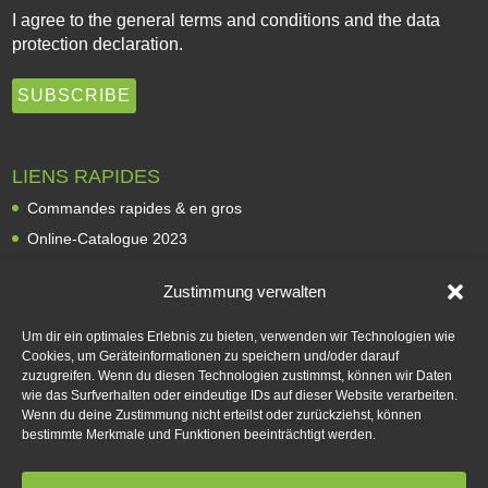
I agree to the
general terms and conditions
and the
data
protection declaration
.
LIENS RAPIDES
Commandes rapides & en gros
Online-Catalogue 2023
Revendeurs
Zustimmung verwalten
À propos de nous
Expédition et livraison
Um dir ein optimales Erlebnis zu bieten, verwenden wir Technologien wie
Cookies, um Geräteinformationen zu speichern und/oder darauf
Modes de paiement
zuzugreifen. Wenn du diesen Technologien zustimmst, können wir Daten
Rétractation
wie das Surfverhalten oder eindeutige IDs auf dieser Website verarbeiten.
Wenn du deine Zustimmung nicht erteilst oder zurückziehst, können
Contact
bestimmte Merkmale und Funktionen beeinträchtigt werden.