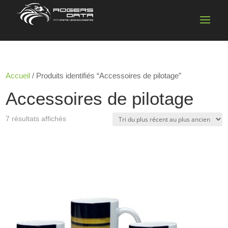
Accueil
/ Produits identifiés “Accessoires de pilotage”
Accessoires de pilotage
Trié
7 résultats affichés
du
plus
récent
au
plus
ancien