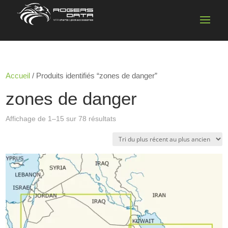
Accueil
/ Produits identifiés “zones de danger”
zones de danger
Trié
Affichage de 1–15 sur 78 résultats
du
plus
récent
au
plus
ancien