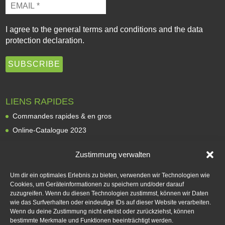
I agree to the
general terms and conditions
and the
data
protection declaration
.
LIENS RAPIDES
Commandes rapides & en gros
Online-Catalogue 2023
Revendeurs
Zustimmung verwalten
À propos de nous
Expédition et livraison
Um dir ein optimales Erlebnis zu bieten, verwenden wir Technologien wie
Cookies, um Geräteinformationen zu speichern und/oder darauf
Modes de paiement
zuzugreifen. Wenn du diesen Technologien zustimmst, können wir Daten
Rétractation
wie das Surfverhalten oder eindeutige IDs auf dieser Website verarbeiten.
Wenn du deine Zustimmung nicht erteilst oder zurückziehst, können
Contact
bestimmte Merkmale und Funktionen beeinträchtigt werden.