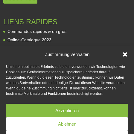
LIENS RAPIDES
Commandes rapides & en gros
Online-Catalogue 2023
Revendeurs
Zustimmung verwalten
À propos de nous
Expédition et livraison
Um dir ein optimales Erlebnis zu bieten, verwenden wir Technologien wie
Cookies, um Geräteinformationen zu speichern und/oder darauf
Modes de paiement
zuzugreifen. Wenn du diesen Technologien zustimmst, können wir Daten
Rétractation
wie das Surfverhalten oder eindeutige IDs auf dieser Website verarbeiten.
Wenn du deine Zustimmung nicht erteilst oder zurückziehst, können
Contact
bestimmte Merkmale und Funktionen beeinträchtigt werden.
Akzeptieren
Ablehnen
Copyright © 2025 Rogers Data GmbH
Developed by COMPASSIST