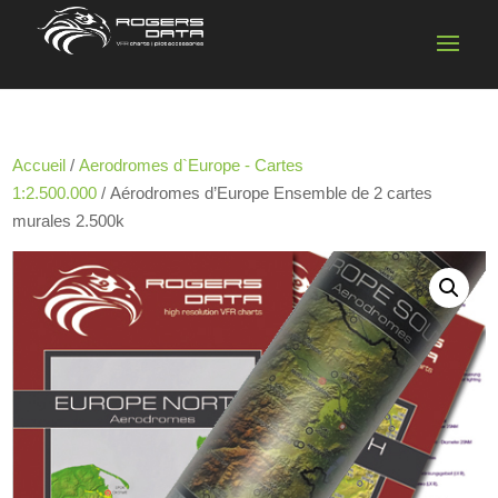
Accueil
/
Aerodromes d`Europe - Cartes
1:2.500.000
/ Aérodromes d’Europe Ensemble de 2 cartes
murales 2.500k