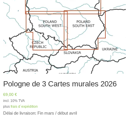
Pologne de 3 Cartes murales 2026
69,00
€
incl. 10% TVA
plus
frais d´expédition
Délai de livraison: Fin mars / début avril
A