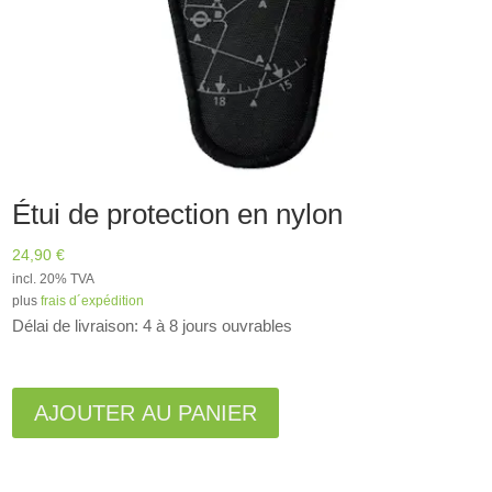
Étui de protection en nylon
24,90
€
incl. 20% TVA
plus
frais d´expédition
Délai de livraison: 4 à 8 jours ouvrables
A
l
AJOUTER AU PANIER
t
e
r