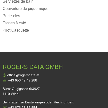
Serviettes de bain
Couverture de pique-nique
Porte-clés
Tasses à café
Pilot Casquette
ROGERS DATA GMBH
@
office@rogersdata.at
☏
+43 650 49 49 288
Büro: Guglgasse 6/3/6/7
1110 Wien
Bei Fragen zu Bestellungen oder Rechnungen:
☏
+43 676 73 39 554