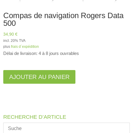
Compas de navigation Rogers Data
500
34,90
€
incl. 20% TVA
plus
frais d´expédition
Délai de livraison: 4 à 8 jours ouvrables
A
l
AJOUTER AU PANIER
t
e
r
n
a
RECHERCHE D’ARTICLE
t
i