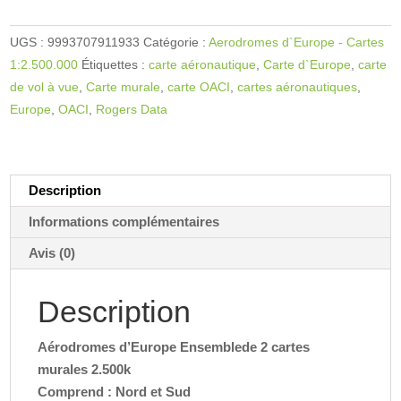
Aérodromes
t
d'Europe
e
UGS :
9993707911933
Catégorie :
Aerodromes d`Europe - Cartes
Ensemble
r
1:2.500.000
Étiquettes :
carte aéronautique
,
Carte d`Europe
,
carte
de
n
de vol à vue
,
Carte murale
,
carte OACI
,
cartes aéronautiques
,
2
a
Europe
,
OACI
,
Rogers Data
cartes
t
murales
i
2.500k
v
e
Description
:
Informations complémentaires
Avis (0)
Description
Aérodromes d’Europe Ensemblede 2 cartes
murales 2.500k
Comprend : Nord et Sud