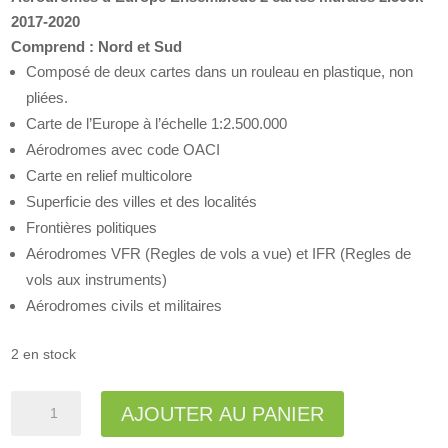
2017-2020
Comprend : Nord et Sud
Composé de deux cartes dans un rouleau en plastique, non
pliées.
Carte de l’Europe à l’échelle 1:2.500.000
Aérodromes avec code OACI
Carte en relief multicolore
Superficie des villes et des localités
Frontières politiques
Aérodromes VFR (Regles de vols a vue) et IFR (Regles de
vols aux instruments)
Aérodromes civils et militaires
2 en stock
quantité
A
AJOUTER AU PANIER
de
l