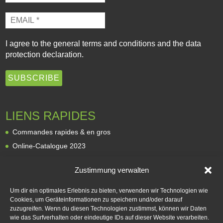
I agree to the
general terms and conditions
and the
data
protection declaration
.
LIENS RAPIDES
Commandes rapides & en gros
Online-Catalogue 2023
Revendeurs
Zustimmung verwalten
À propos de nous
Expédition et livraison
Um dir ein optimales Erlebnis zu bieten, verwenden wir Technologien wie
Cookies, um Geräteinformationen zu speichern und/oder darauf
Modes de paiement
zuzugreifen. Wenn du diesen Technologien zustimmst, können wir Daten
Rétractation
wie das Surfverhalten oder eindeutige IDs auf dieser Website verarbeiten.