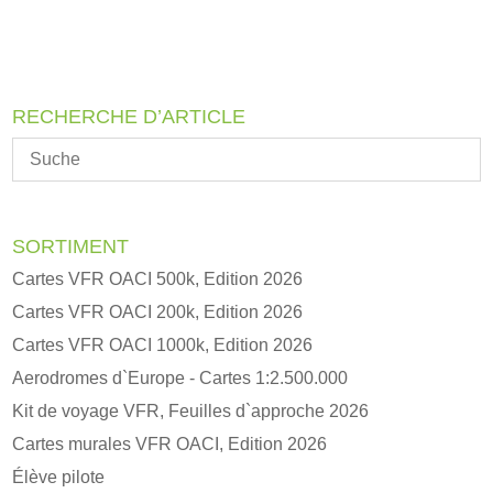
e
r
n
a
RECHERCHE D’ARTICLE
t
i
v
e
:
SORTIMENT
Cartes VFR OACI 500k, Edition 2026
Cartes VFR OACI 200k, Edition 2026
Cartes VFR OACI 1000k, Edition 2026
Aerodromes d`Europe - Cartes 1:2.500.000
Kit de voyage VFR, Feuilles d`approche 2026
Cartes murales VFR OACI, Edition 2026
Élève pilote