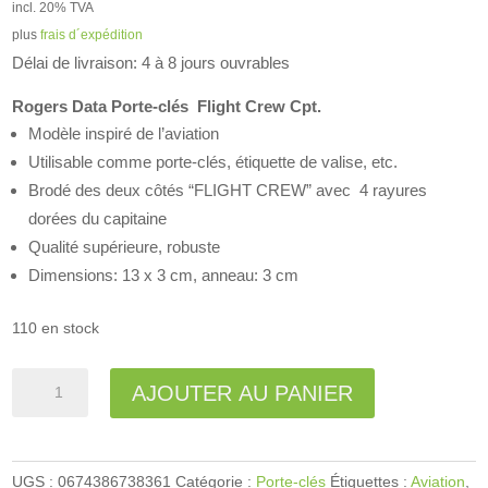
incl. 20% TVA
plus
frais d´expédition
Délai de livraison: 4 à 8 jours ouvrables
Rogers Data Porte-clés
Flight Crew Cpt.
Modèle inspiré de l’aviation
Utilisable comme porte-clés, étiquette de valise, etc.
Brodé des deux côtés “FLIGHT CREW” avec 4 rayures
dorées du capitaine
Qualité supérieure, robuste
Dimensions: 13 x 3 cm, anneau: 3 cm
110 en stock
quantité
A
AJOUTER AU PANIER
de
l
Porte-
t
clés
e
UGS :
0674386738361
Catégorie :
Porte-clés
Étiquettes :
Aviation
,