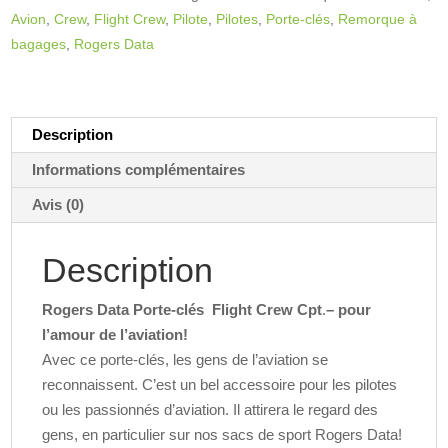
Flight
r
Avion
,
Crew
,
Flight Crew
,
Pilote
,
Pilotes
,
Porte-clés
,
Remorque à
Crew
n
bagages
,
Rogers Data
Cpt.
a
t
i
v
Description
e
Informations complémentaires
:
Avis (0)
Description
Rogers Data Porte-clés
Flight Crew Cpt
.
– pour
l’amour de l’aviation!
Avec ce porte-clés, les gens de l’aviation se
reconnaissent. C’est un bel accessoire pour les pilotes
ou les passionnés d’aviation. Il attirera le regard des
gens, en particulier sur nos sacs de sport Rogers Data!