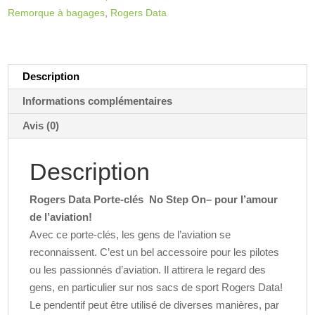
Step
n
Remorque à bagages
,
Rogers Data
On
a
t
i
v
Description
e
Informations complémentaires
:
Avis (0)
Description
Rogers Data Porte-clés
No Step On
– pour l’amour
de l’aviation!
Avec ce porte-clés, les gens de l’aviation se
reconnaissent. C’est un bel accessoire pour les pilotes
ou les passionnés d’aviation. Il attirera le regard des
gens, en particulier sur nos sacs de sport Rogers Data!
Le pendentif peut être utilisé de diverses manières, par