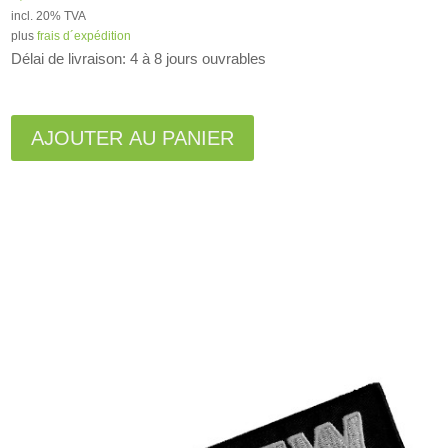
incl. 20% TVA
plus
frais d´expédition
Délai de livraison: 4 à 8 jours ouvrables
A
l
AJOUTER AU PANIER
t
e
r
n
a
t
i
v
e
: