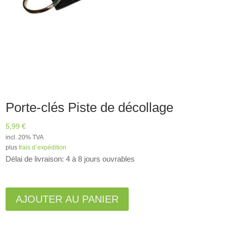
Porte-clés Piste de décollage
5,99
€
incl. 20% TVA
plus
frais d´expédition
Délai de livraison: 4 à 8 jours ouvrables
A
l
AJOUTER AU PANIER
t
e