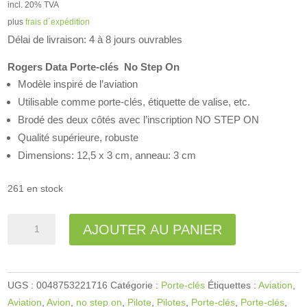
incl. 20% TVA
plus
frais d´expédition
Délai de livraison: 4 à 8 jours ouvrables
Rogers Data Porte-clés
No Step On
Modèle inspiré de l’aviation
Utilisable comme porte-clés, étiquette de valise, etc.
Brodé des deux côtés avec l’inscription NO STEP ON
Qualité supérieure, robuste
Dimensions: 12,5 x 3 cm, anneau: 3 cm
261 en stock
quantité
A
AJOUTER AU PANIER
de
l
Porte-
t
clés
e
UGS :
0048753221716
Catégorie :
Porte-clés
Étiquettes :
Aviation
,
No
r
Aviation
,
Avion
,
no step on
,
Pilote
,
Pilotes
,
Porte-clés
,
Porte-clés
,