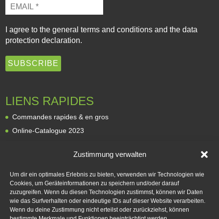
I agree to the
general terms and conditions
and the
data
protection declaration
.
LIENS RAPIDES
Commandes rapides & en gros
Online-Catalogue 2023
Revendeurs
Zustimmung verwalten
À propos de nous
Expédition et livraison
Um dir ein optimales Erlebnis zu bieten, verwenden wir Technologien wie
Cookies, um Geräteinformationen zu speichern und/oder darauf
Modes de paiement
zuzugreifen. Wenn du diesen Technologien zustimmst, können wir Daten
Rétractation
wie das Surfverhalten oder eindeutige IDs auf dieser Website verarbeiten.
Wenn du deine Zustimmung nicht erteilst oder zurückziehst, können
Contact
bestimmte Merkmale und Funktionen beeinträchtigt werden.