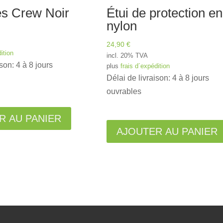
és Crew Noir
Étui de protection en
nylon
24,90
€
ition
incl. 20% TVA
son: 4 à 8 jours
plus
frais d´expédition
Délai de livraison: 4 à 8 jours
ouvrables
A
R AU PANIER
l
AJOUTER AU PANIER
t
e
r
n
a
t
i