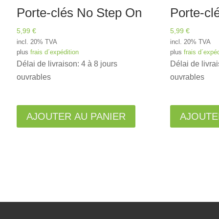
Porte-clés No Step On
Porte-cl
5,99
€
5,99
€
incl. 20% TVA
incl. 20% TVA
plus
frais d´expédition
plus
frais d´expéd
Délai de livraison: 4 à 8 jours
Délai de livrai
ouvrables
ouvrables
A
AJOUTER AU PANIER
l
AJOUTE
t
e
r
n
a
t
i