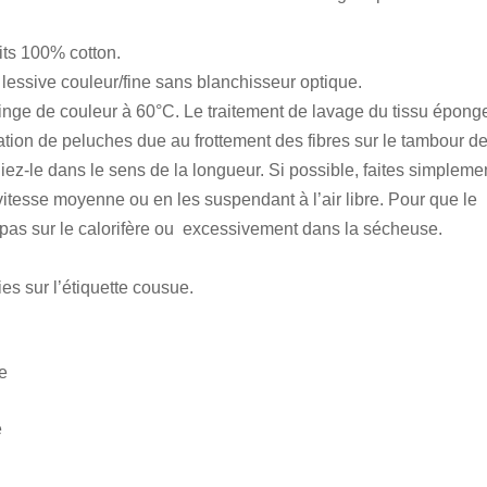
uits 100% cotton.
essive couleur/fine sans blanchisseur optique.
linge de couleur à 60°C. Le traitement de lavage du tissu épong
ation de peluches due au frottement des fibres sur le tambour d
liez-le dans le sens de la longueur. Si possible, faites simpleme
itesse moyenne ou en les suspendant à l’air libre. Pour que le
 pas sur le calorifère ou excessivement dans la sécheuse.
ies sur l’étiquette cousue.
e
e