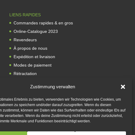
i
v
LIENS RAPIDES
e
Commandes rapides & en gros
:
Online-Catalogue 2023
Revendeurs
À propos de nous
Expédition et livraison
Modes de paiement
Rétractation
Contact
Zustimmung verwalten
ptimales Erlebnis zu bieten, verwenden wir Technologien wie Cookies, um
mationen zu speichern und/oder darauf zuzugreifen. Wenn du diesen
 zustimmst, können wir Daten wie das Surfverhalten oder eindeutige IDs auf
te verarbeiten. Wenn du deine Zustimmung nicht erteilst oder zurückziehst,
immte Merkmale und Funktionen beeinträchtigt werden.