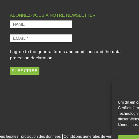
v
e
ABONNEZ-VOUS À NOTRE NEWSLETTER
:
I agree to the
general terms and conditions
and the
data
protection declaration
.
Um dir ein o
Geräteinfor
Technologien
dieser Websi
können best
ons légales
protection des données
Conditions générales de vente