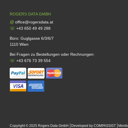
v
e
ROGERS DATA GMBH
:
@
office@rogersdata.at
☏
+43 650 49 49 288
Büro: Guglgasse 6/3/6/7
1110 Wien
Bei Fragen zu Bestellungen oder Rechnungen:
☏
+43 676 73 39 554
Copyright © 2025 Rogers Data GmbH
Developed by COMPASSIST
Menti