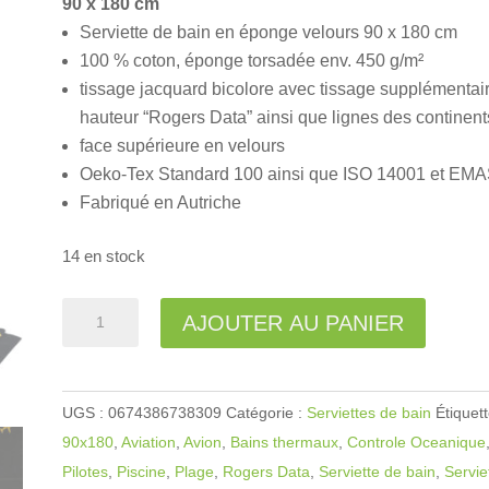
90 x 180 cm
Serviette de bain en éponge velours 90 x 180 cm
100 % coton, éponge torsadée env. 450 g/m²
tissage jacquard bicolore avec tissage supplémentai
hauteur “Rogers Data” ainsi que lignes des continent
face supérieure en velours
Oeko-Tex Standard 100 ainsi que ISO 14001 et EM
Fabriqué en Autriche
14 en stock
quantité
A
AJOUTER AU PANIER
de
l
Serviette
t
de
e
UGS :
0674386738309
Catégorie :
Serviettes de bain
Étiquett
bain
r
90x180
,
Aviation
,
Avion
,
Bains thermaux
,
Controle Oceanique
Controle
n
Pilotes
,
Piscine
,
Plage
,
Rogers Data
,
Serviette de bain
,
Servie
Océanique