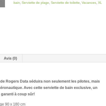
a
bain
,
Serviette de plage
,
Serviette de toilette
,
Vacances
,
XL
t
i
v
e
:
Avis (0)
 de Rogers Data séduira non seulement les pilotes, mais
éronautique. Avec cette serviette de bain exclusive, un
 garanti à coup sûr!
age 90 x 180 cm