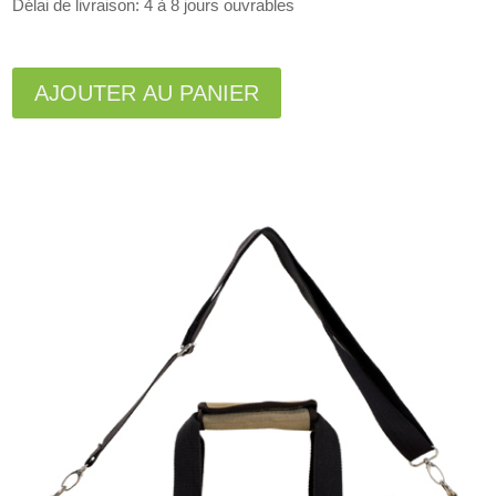
Délai de livraison: 4 à 8 jours ouvrables
A
l
AJOUTER AU PANIER
t
e
r
n
a
t
i
v
e
: