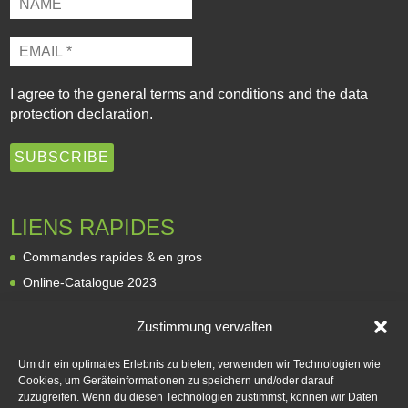
I agree to the
general terms and conditions
and the
data
protection declaration
.
LIENS RAPIDES
Commandes rapides & en gros
Online-Catalogue 2023
Revendeurs
Zustimmung verwalten
À propos de nous
Expédition et livraison
Um dir ein optimales Erlebnis zu bieten, verwenden wir Technologien wie
Cookies, um Geräteinformationen zu speichern und/oder darauf
Modes de paiement
zuzugreifen. Wenn du diesen Technologien zustimmst, können wir Daten