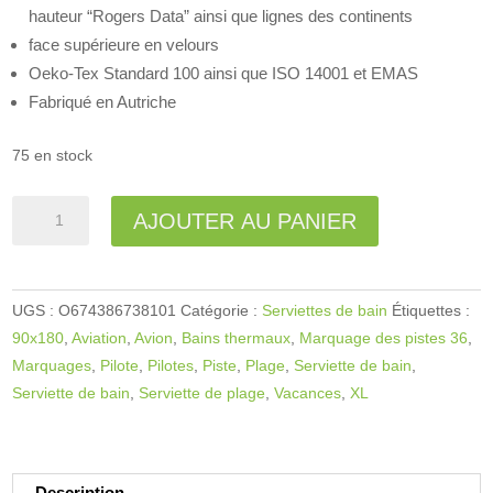
hauteur “Rogers Data” ainsi que lignes des continents
face supérieure en velours
Oeko-Tex Standard 100 ainsi que ISO 14001 et EMAS
Fabriqué en Autriche
75 en stock
quantité
A
AJOUTER AU PANIER
de
l
Serviette
t
de
e
UGS :
O674386738101
Catégorie :
Serviettes de bain
Étiquettes :
bain
r
90x180
,
Aviation
,
Avion
,
Bains thermaux
,
Marquage des pistes 36
,
Piste
n
Marquages
,
Pilote
,
Pilotes
,
Piste
,
Plage
,
Serviette de bain
,
de
a
Serviette de bain
,
Serviette de plage
,
Vacances
,
XL
décollage
t
i
v
e
Description