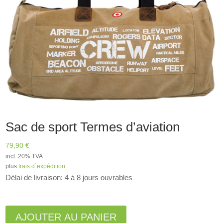
Sac de sport Termes d’aviation
79,90
€
incl. 20% TVA
plus
frais d´expédition
Délai de livraison: 4 à 8 jours ouvrables
A
l
AJOUTER AU PANIER