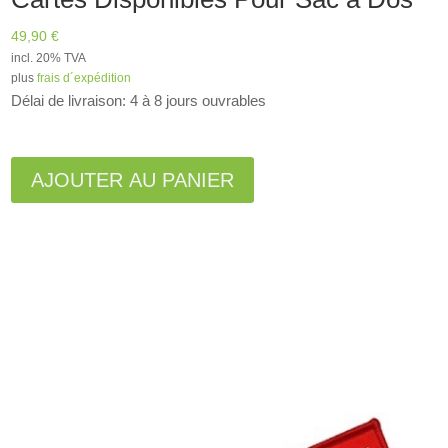
49,90
€
incl. 20% TVA
plus
frais d´expédition
Délai de livraison: 4 à 8 jours ouvrables
A
l
AJOUTER AU PANIER
t
e
r
n
a
t
i
v
e
: