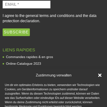
I agree to the
general terms and conditions
and the
data
protection declaration
.
LIENS RAPIDES
Commandes rapides & en gros
Online-Catalogue 2023
Revendeurs
Zustimmung verwalten
À propos de nous
Expédition et livraison
Um dir ein optimales Erlebnis zu bieten, verwenden wir Technologien wie
Cookies, um Geräteinformationen zu speichern und/oder darauf
Modes de paiement
zuzugreifen. Wenn du diesen Technologien zustimmst, können wir Daten
Rétractation
wie das Surfverhalten oder eindeutige IDs auf dieser Website verarbeiten.
Wenn du deine Zustimmung nicht erteilst oder zurückziehst, können
Contact
bestimmte Merkmale und Funktionen beeinträchtigt werden.