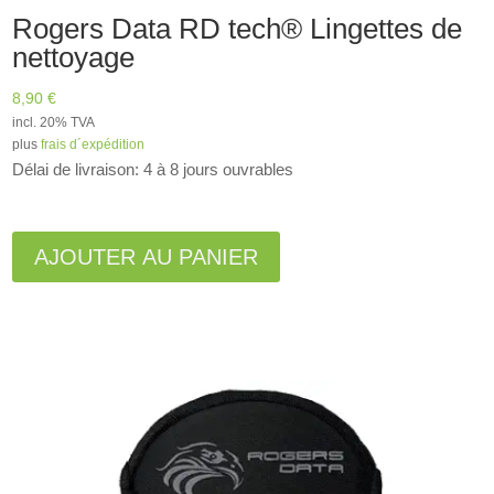
Rogers Data RD tech® Lingettes de
nettoyage
8,90
€
incl. 20% TVA
plus
frais d´expédition
Délai de livraison: 4 à 8 jours ouvrables
A
l
AJOUTER AU PANIER
t
e
r
n
a
t
i
v