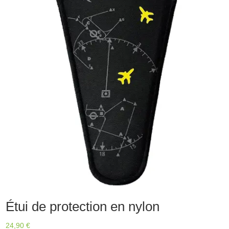
e
:
Étui de protection en nylon
24,90
€