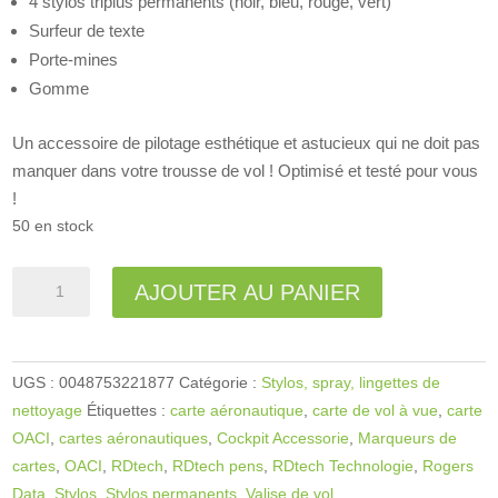
4 stylos triplus permanents (noir, bleu, rouge, vert)
Surfeur de texte
Porte-mines
Gomme
Un accessoire de pilotage esthétique et astucieux qui ne doit pas
manquer dans votre trousse de vol ! Optimisé et testé pour vous
!
50 en stock
quantité
A
AJOUTER AU PANIER
de
l
Ensemble
t
de
e
UGS :
0048753221877
Catégorie :
Stylos, spray, lingettes de
stylos
r
nettoyage
Étiquettes :
carte aéronautique
,
carte de vol à vue
,
carte
Rogers
n
OACI
,
cartes aéronautiques
,
Cockpit Accessorie
,
Marqueurs de
Data
a
cartes
,
OACI
,
RDtech
,
RDtech pens
,
RDtech Technologie
,
Rogers
RD
t
Data
,
Stylos
,
Stylos permanents
,
Valise de vol