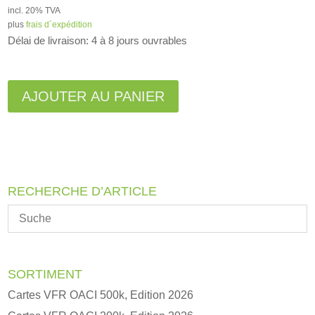
incl. 20% TVA
plus
frais d´expédition
Délai de livraison: 4 à 8 jours ouvrables
A
l
AJOUTER AU PANIER
t
e
r
n
a
RECHERCHE D’ARTICLE
t
i
v
e
:
SORTIMENT
Cartes VFR OACI 500k, Edition 2026