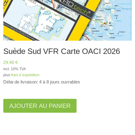
Suède Sud VFR Carte OACI 2026
29,90
€
incl. 10% TVA
plus
frais d´expédition
Délai de livraison: 4 à 8 jours ouvrables
A
l
AJOUTER AU PANIER
t
e
r
n