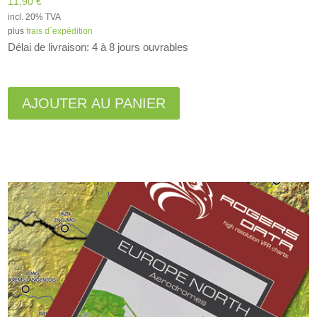
11,90
€
incl. 20% TVA
plus
frais d´expédition
Délai de livraison: 4 à 8 jours ouvrables
A
l
AJOUTER AU PANIER
t
e
r
n
a
t
i
v
e
: