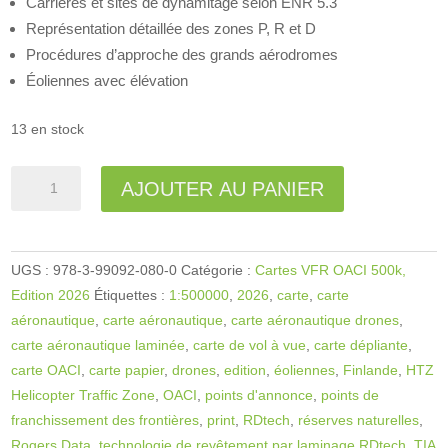
Carrières et sites de dynamitage selon ENR 5.3
Représentation détaillée des zones P, R et D
Procédures d’approche des grands aérodromes
Éoliennes avec élévation
13 en stock
quantité
A
AJOUTER AU PANIER
de
l
Finlande
t
Centre
e
UGS :
978-3-99092-080-0
Catégorie :
Cartes VFR OACI 500k,
VFR
r
Edition 2026
Étiquettes :
1:500000
,
2026
,
carte
,
carte
Carte
n
aéronautique
,
carte aéronautique
,
carte aéronautique drones
,
OACI
a
carte aéronautique laminée
,
carte de vol à vue
,
carte dépliante
,
2026
t
carte OACI
,
carte papier
,
drones
,
edition
,
éoliennes
,
Finlande
,
HTZ
i
Helicopter Traffic Zone
,
OACI
,
points d'annonce
,
points de
v
franchissement des frontières
,
print
,
RDtech
,
réserves naturelles
,
e
Rogers Data
,
technologie de revêtement par laminage RDtech
,
TIA