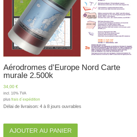
Aérodromes d’Europe Nord Carte
murale 2.500k
34,00
€
incl. 10% TVA
plus
frais d´expédition
Délai de livraison: 4 à 8 jours ouvrables
A
l
AJOUTER AU PANIER
t